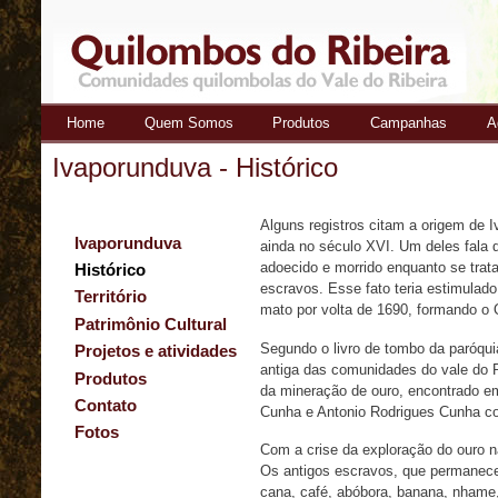
Home
Quem Somos
Produtos
Campanhas
A
Quilombos
Ivaporunduva - Histórico
do Ribeira
Alguns registros citam a origem de 
Ivaporunduva
ainda no século XVI. Um deles fala d
adoecido e morrido enquanto se trata
Histórico
escravos. Esse fato teria estimulad
Território
mato por volta de 1690, formando o
Patrimônio Cultural
Segundo o livro de tombo da paróqui
Projetos e atividades
antiga das comunidades do vale do R
Produtos
da mineração de ouro, encontrado e
Contato
Cunha e Antonio Rodrigues Cunha c
Fotos
Com a crise da exploração do ouro n
Os antigos escravos, que permanecer
cana, café, abóbora, banana, nhame,