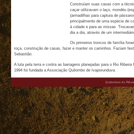
Construíam suas casas com a técnica 
caçar utilizavam o laço, mondéu (es
(armadilhas para captura de pássaro
principalmente de uma espécie de cam
à cidade e para as missas. Trocavam 
dia a dia, através de um intermediár
Os primeiros troncos de família for
roça, construção de casas, fazer e manter os caminhos. Faziam fes
Sebastião.
A luta pela terra e contra as barragens planejadas para o Rio Ribe
1994 foi fundada a Associação Quilombo de Ivaporunduva.
Quilombos do Ribeir