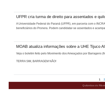
UFPR cria turma de direito para assentados e qui
A Universidade Federal do Paraná (UFPR), em parceria com o INCRA, 
beneficiários do Pronera. Podem candidatar-se assentados e acampad
MOAB atualiza informações sobre a UHE Tijuco Al
Veja o boletim feito pelo Movimento dos Ameaçados por Barragens (MO
TERRA SIM, BARRAGEM NÃO!
1
Páginas
Quilombos do Ribeir