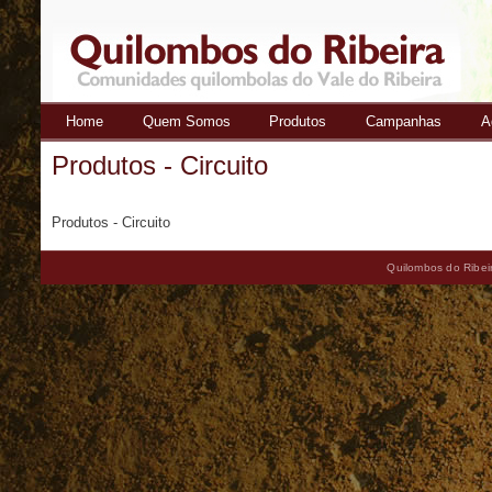
Home
Quem Somos
Produtos
Campanhas
A
Quilombos
Produtos - Circuito
do Ribeira
Produtos - Circuito
Quilombos do Ribeir