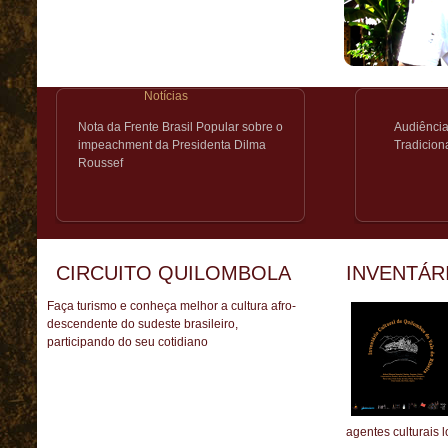
Nhunguara
Pedro Cubas
Pedro Cubas de Cima
Pilões
Notícias
Porto Velho
Nota da Frente Brasil Popular sobre o
Audiênci
Praia Grande
impeachment da Presidenta Dilma
Tradicion
Roussef
São Pedro
Sapatu
CIRCUITO QUILOMBOLA
INVENTÁR
Faça turismo e conheça melhor a cultura afro-
descendente do sudeste brasileiro,
participando do seu cotidiano
agentes culturais l