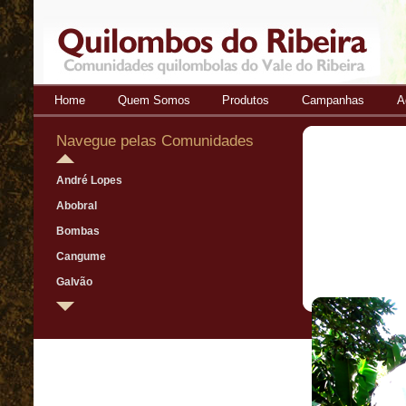
Home
Quem Somos
Produtos
Campanhas
A
Quilombos
do Ribeira
Navegue pelas Comunidades
André Lopes
Abobral
Bombas
Cangume
Galvão
Ivaporunduva
Mandira
Maria Rosa
Morro Seco