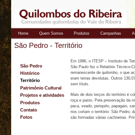
Home
Quem Somos
Produtos
Campanhas
A
Quilombos
São Pedro - Território
do Ribeira
Em 1996, o ITESP – Instituto de Ter
São Pedro
São Paulo fez o Relatório Técnico-C
remanescente de quilombo, o que ac
Histórico
eram terras devolutas. Outros 130,07
Território
sem título.
Patrimônio Cultural
Mais de dois terços do território é 
Projetos e atividades
roça e pasto. Pela preservação da m
Produtos
paca, veado, periquito, papagaio, sa
Contato
rios cortam o território: São Pedro
Fotos
são formadas várias cachoeiras. Pri