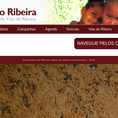
Pular
para o
conteúdo
principal
dutos
Campanhas
Agenda
Notícias
Vale do Ribeira
s
NAVEGUE PELOS 
Quilombos do Ribeira todos os direitos reservados - 2011