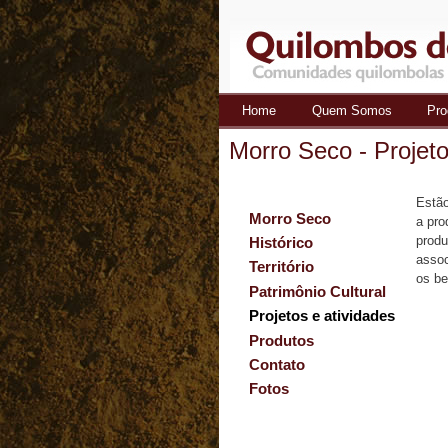
Home
Quem Somos
Pro
Quilombos
Morro Seco - Projeto
do Ribeira
Estão
Morro Seco
a pro
produ
Histórico
assoc
Território
os be
Patrimônio Cultural
Projetos e atividades
Produtos
Contato
Fotos