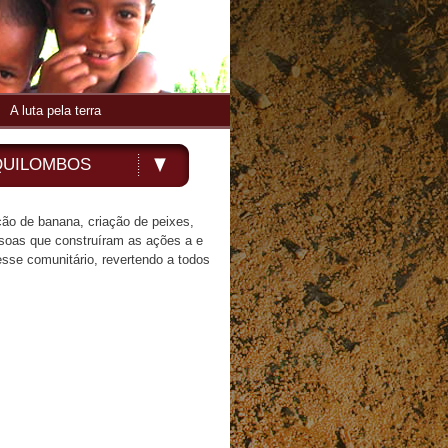
A luta pela terra
QUILOMBOS
ção de banana, criação de peixes,
soas que construíram as ações a e
sse comunitário, revertendo a todos