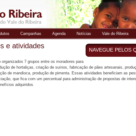
Pular
para o
conteúdo
principal
dutos
Campanhas
Agenda
Notícias
Vale do Ribeira
s e atividades
NAVEGUE PELOS 
 organizados 7 grupos entre os moradores para
dução de hortaliças, criação de suínos, fabricação de pães artesanais, produ
ção de mandioca, produção de pimenta. Essas atividades beneficiam as pes
iação, que fica com um percentual para administração de propostas de intere
nefícios adquiridos.